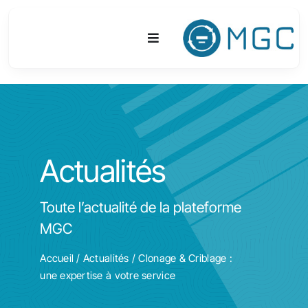
Passer
au
Toggle
contenu
Navigation
Plateforme
Activités
Actualités
Equipements & Technologies
Toute l’actualité de la plateforme
R&D
MGC
Accès
Accueil
/
Actualités
/ Clonage & Criblage :
une expertise à votre service
Publications